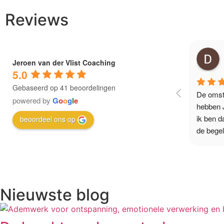
Reviews
Jeroen van der Vlist Coaching
5.0
Gebaseerd op 41 beoordelingen
De omst
powered by
G
o
o
g
l
e
hebben J
ik ben d
beoordeel ons op
de begel
coaching
wat ik z
geholpen
te heron
Nieuwste blog
vinden. 
toont hij
professio