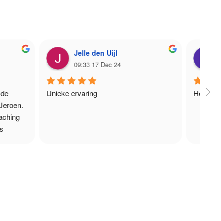
Jelle den Uijl
09:33 17 Dec 24
de 
Unieke ervaring
Hele fij
eroen. 
ching 
s 
tige, 
 
rect te 
rapie 
 
st met 
varen. 