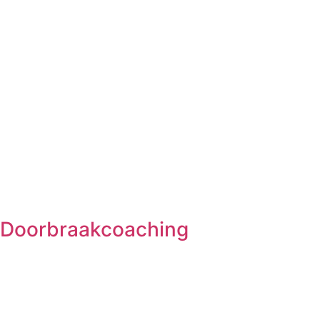
n 
voelen 
van mijn 
Doorbraakcoaching