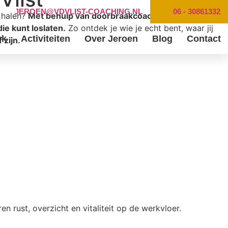
JEROEN@VDVLIST-COACHING.NL
06 - 30861332
n halen?
Met behulp van doorbraakcoaching of
e kunt loslaten.
Zo ontdek je wie je echt bent, waar jij
rk
Activiteiten
Over Jeroen
Blog
Contact
 zijn.
 rust, overzicht en vitaliteit op de werkvloer.