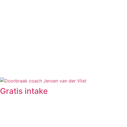
anden kunnen zijn.
Jeroen heeft mij daadwerkelijk 
geholpen met het doorbreken va
patronen, toelaten van het echt 
van emoties en leren begrijpen 
'eigen zelf'.
Gratis intake