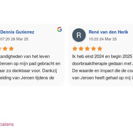
Dennis Gutierrez
René van den Herik
07:20 28 Mar 25
10:23 24 Mar 25
andigheden van het leven 
Ik heb eind 2024 en begin 2025 
eroen op mijn pad gebracht en 
doorbraaktherapie gedaan met J
aar zo dankbaar voor. Dankzij 
De waarde en impact die de coa
eiding van Jeroen tijdens de 
van Jeroen heeft gehad op mij i
 en ademsessie, kon ik vinden 
ongekend groot. In een zeer pret
ocht: vrede. Hij heeft me 
persoonlijke setting weet Jeroen
 om het vertrouwen in mezelf 
tegelijkertijd confronterend en di
tdekken en mijn ware "ik" te 
zijn. De eerdere vormen van the
Jeroen is een mooi mens en dat 
die ik heb gedaan staan voor mij
 door zijn werk, dat zowel 
persoonlijk echt in schril contra
neel als eerlijk is. Ik had niet in 
wat ik bij Jeroen heb morgen er