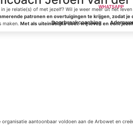
WHATSAPP
n je relatie(s) of met jezelf? Wil je weer meer uit het leve
erende patronen en overtuigingen te krijgen, zodat je di
Doorbraakcoaching
Ademwe
es maken.
Met als uiteindelijke doel: vrij leven en écht jezelf
e organisatie aantoonbaar voldoen aan de Arbowet en creëren