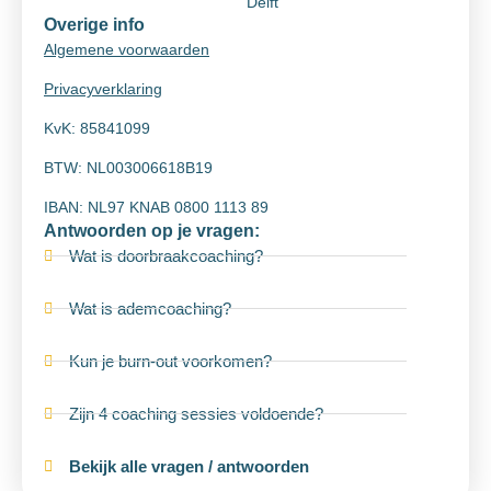
Delft
Overige info
Algemene voorwaarden
Privacyverklaring
KvK: 85841099
BTW: NL003006618B19
IBAN: NL97 KNAB 0800 1113 89
Antwoorden op je vragen:
Wat is doorbraakcoaching?
Wat is ademcoaching?
Kun je burn-out voorkomen?
Zijn 4 coaching sessies voldoende?
Bekijk alle vragen / antwoorden