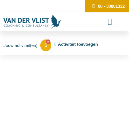
WHATS'APP
06 - 30861332
0
Activiteit toevoegen
Doorbraakcoaching
Bij doorbraakcoaching word je geconfronteerd met je
eigen belemmerende patronen, valkuilen en inzichten. En
belangrijker: je leert deze loslaten.