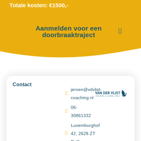
Totale kosten: €1500,-
Aanmelden voor een
doorbraaktraject
Contact
jeroen@vdvlist-
coaching.nl
06-
30861332
Luxemburghof
42, 2628 ZT