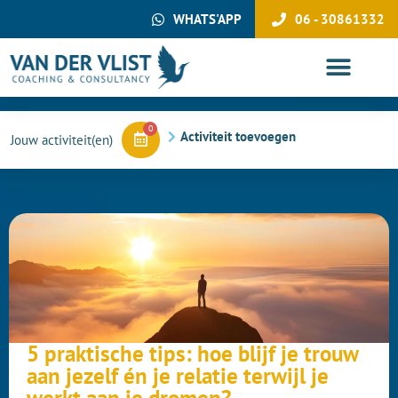
WHATS'APP
06 - 30861332
0
Activiteit toevoegen
5 praktische tips: hoe blijf je trouw
aan jezelf én je relatie terwijl je