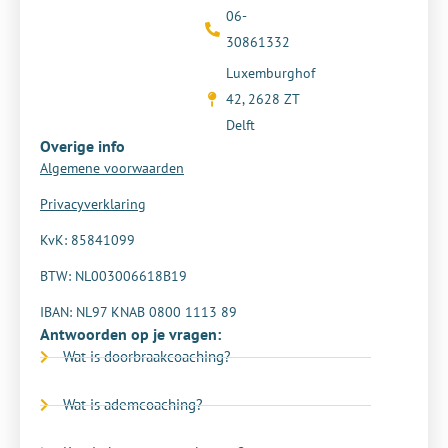
06-
30861332
Luxemburghof
42, 2628 ZT
Delft
Overige info
Algemene voorwaarden
Privacyverklaring
KvK: 85841099
BTW: NL003006618B19
IBAN: NL97 KNAB 0800 1113 89
Antwoorden op je vragen:
Wat is doorbraakcoaching?
Wat is ademcoaching?