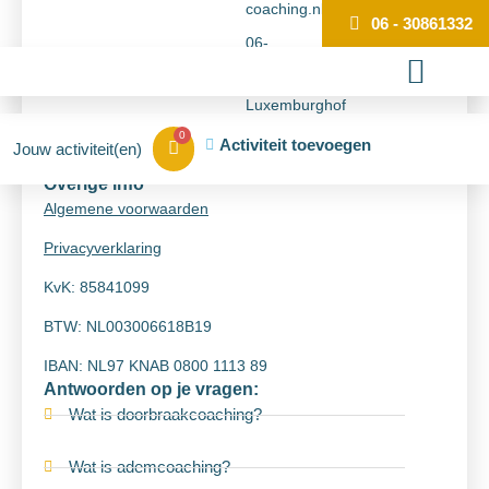
coaching.nl
WHATS'APP
06 - 30861332
06-
30861332
Luxemburghof
42, 2628 ZT
0
Activiteit toevoegen
Delft
Overige info
Algemene voorwaarden
Privacyverklaring
KvK: 85841099
BTW: NL003006618B19
IBAN: NL97 KNAB 0800 1113 89
Antwoorden op je vragen:
Wat is doorbraakcoaching?
Wat is ademcoaching?