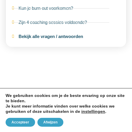
Kun je burn-out voorkomen?
Zijn 4 coaching sessies voldoende?
Bekijk alle vragen / antwoorden
VD Vlist Coaching © 2026 Onder voorbehoud van
rechten en weren
Website: Positive People
We gebruiken cookies om je de beste ervaring op onze site
te bieden.
Je kunt meer informatie vinden over welke cookies we
gebruiken of deze uitschakelen in de
instellingen
.
Accepteer
Afwijzen