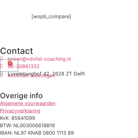
[wopb_compare]
Contact
jeroen@vdvlist-coaching.nl
0
06-30861332
Luxemburghof 42, 2628 ZT Delft
Activiteit toevoegen
Overige info
Algemene voorwaarden
Privacyverklaring
KvK: 85841099
BTW: NL003006618B19
IBAN: NL97 KNAB 0800 1113 89