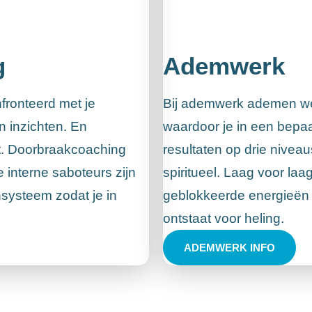
g
Ademwerk
fronteerd met je
Bij ademwerk ademen we
 inzichten. En
waardoor je in een bepaa
aat. Doorbraakcoaching
resultaten op drie niveau
je interne saboteurs zijn
spiritueel. Laag voor laa
jnsysteem zodat je in
geblokkeerde energieën l
ontstaat voor heling.
ADEMWERK INFO
Reviews