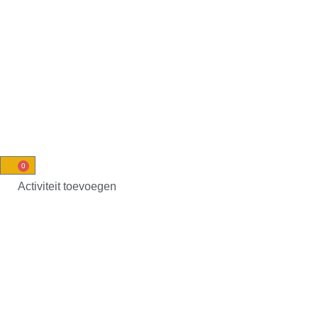
0
Activiteit toevoegen
Doorbraakcoach &
ademcoach Jeroen 