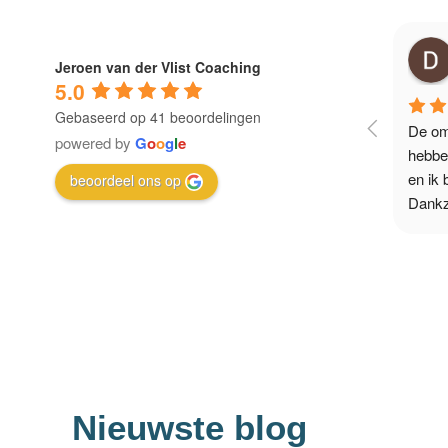
Jeroen van der Vlist Coaching
5.0
Gebaseerd op 41 beoordelingen
De om
powered by
G
o
o
g
l
e
hebbe
en ik 
beoordeel ons op
Dankzi
tijde
kon ik
heeft
vertro
en mij
een mo
zijn w
eerlij
Nieuwste blog
kunnen