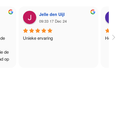
Jelle den Uijl
jess
09:33 17 Dec 24
19:5
de 
Unieke ervaring
Hele fijne c
e de 
d op 
er 
et 
nd en 
n van 
 voor 
trast 
n 
 
en 