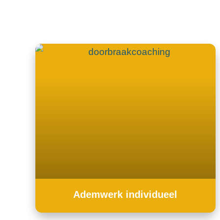
1 op 1 activiteiten - o
Ademwerk individueel