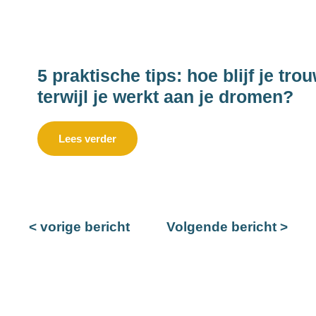
van het echt voelen van emoties
leren begrijpen van mijn 'eigen z
5 praktische tips: hoe blijf je trou
terwijl je werkt aan je dromen?
Lees verder
< vorige bericht
Volgende bericht >