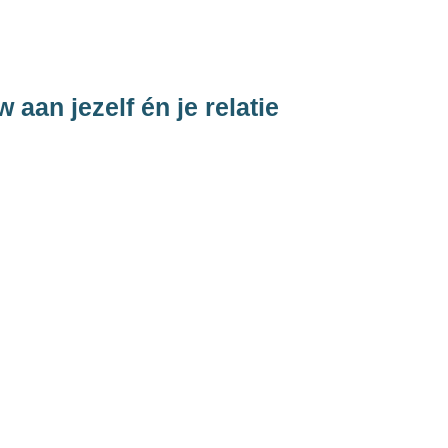
 en 
elf'.
w aan jezelf én je relatie