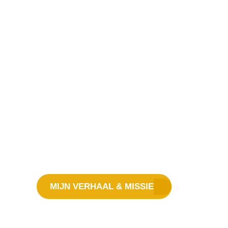
Vlist
Heb je het gevoel dat je emotioneel vastloop
relatie(s) of met jezelf? Wil je weer meer uit
halen?
Met behulp van doorbraakcoaching
gaan we aan de slag om inzichten in bele
en overtuigingen te krijgen, zodat je die kunt
ontdek je wie je echt bent, waar jij gelukkig
vanuit je eigen vrijheid keuzes maken.
Met a
doel: vrij leven en écht jezelf zijn.
MIJN VERHAAL & MISSIE