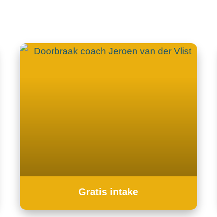
p afspraak
Gratis intake