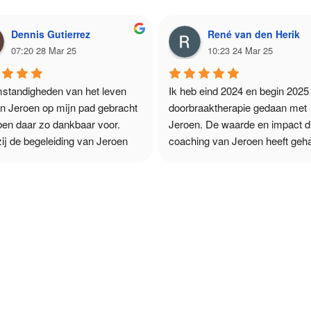
Dennis Gutierrez
René van den Herik
07:20 28 Mar 25
10:23 24 Mar 25
standigheden van het leven 
Ik heb eind 2024 en begin 2025 
n Jeroen op mijn pad gebracht 
doorbraaktherapie gedaan met 
ben daar zo dankbaar voor. 
Jeroen. De waarde en impact di
j de begeleiding van Jeroen 
coaching van Jeroen heeft geha
ns de coaching en ademsessie, 
mij is ongekend groot. In een ze
 vinden wat ik zocht: vrede. Hij 
prettige, persoonlijke setting we
 me geholpen om het 
Jeroen tegelijkertijd confrontere
uwen in mezelf te herontdekken 
direct te zijn. De eerdere vorme
n ware "ik" te vinden. Jeroen is 
therapie die ik heb gedaan staan
oi mens en dat toont hij door 
mij persoonlijk echt in schril con
erk, dat zowel professioneel als 
met wat ik bij Jeroen heb morge
k is. Ik had niet in betere handen 
ervaren. Jeroen heeft mij 
 zijn.
daadwerkelijk geholpen met het
doorbreken van patronen, toelat